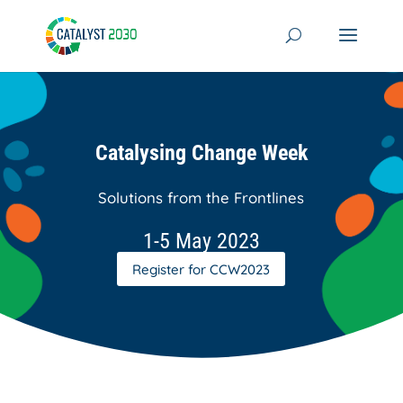
Skip
to
content
Catalysing Change Week
Solutions from the Frontlines
1-5 May 2023
Register for CCW2023